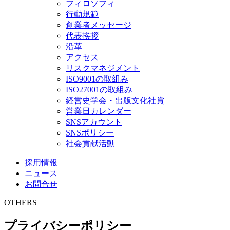
フィロソフィ
行動規範
創業者メッセージ
代表挨拶
沿革
アクセス
リスクマネジメント
ISO9001の取組み
ISO27001の取組み
経営史学会・出版文化社賞
営業日カレンダー
SNSアカウント
SNSポリシー
社会貢献活動
採用情報
ニュース
お問合せ
OTHERS
プライバシーポリシー