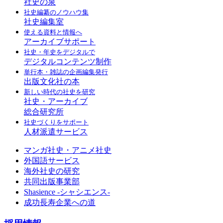
社史の泉
社史編纂のノウハウ集
社史編集室
使える資料と情報へ
アーカイブサポート
社史・年史をデジタルで
デジタルコンテンツ制作
単行本・雑誌の企画編集発行
出版文化社の本
新しい時代の社史を研究
社史・アーカイブ
総合研究所
社史づくりをサポート
人材派遣サービス
マンガ社史・アニメ社史
外国語サービス
海外社史の研究
共同出版事業部
Shasience -シャシエンス-
成功長寿企業への道