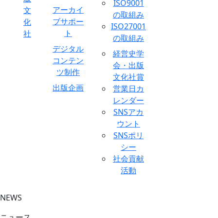
ISO9001
アーカイ
の取組み
ブサポー
ISO27001
ト
の取組み
デジタル
経営史学
コンテン
会・出版
ツ制作
文化社賞
出版企画​
営業日カ
レンダー
SNSアカ
ウント
SNSポリ
シー
社会貢献
活動
NEWS
ニュース