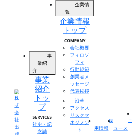
企業情
報
企業情報
トップ
COMPANY
会社概要
フィロソ
事
フィ
業紹
行動規範
介
創業者メ
事業
ッセージ
紹介
代表挨拶
トッ
沿革
プ
アクセス
リスクマ
SERVICES
採
ニ
ネジメン
社史・記
用情報
ュース
ト
念誌