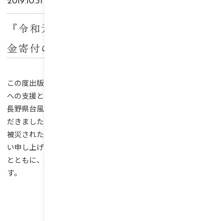
2019.10.31
社会貢献活動
『令和元年台風第19号』に対する義援
金寄付のお知らせ
この度出版文化社では、『令和元年台風第19号』被災者の方
への支援として、
長野県台風第19号災害対策本部へ300,000円を寄付させていた
だきました。
被災された皆様とそのご家族・関係者の方々に、心よりお見舞
い申し上げます
とともに、被災地の一日も早い復旧・復興をお祈り申し上げま
す。