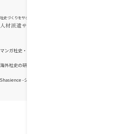
総合研究所
社史づくりをサポート
人材派遣サービス
マンガ社史・アニメ社史
外国語サービス
海外社史の研究
共同出版事業部
Shasience -シャシエンス-
成功長寿企業への道