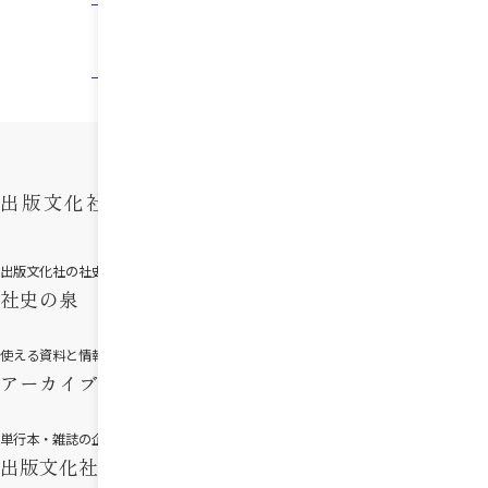
ニュース一覧へ
出版文化社
関連サイト
出版文化社の社史制作
社史編纂のノウハウ集
社史の泉
社史編集室
使える資料と情報へ
社史・年史をデジタルで
アーカイブサポート
デジタルコンテンツ制作
単行本・雑誌の企画編集発行
新しい時代の社史を研究
出版文化社の本
社史・アーカイブ