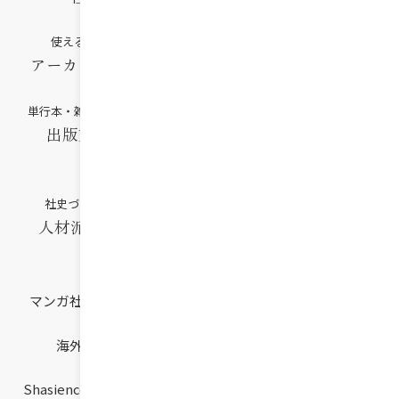
使える資料と情報へ
社史・年史をデジタルで
アーカイブサポート
デジタルコンテンツ制作
単行本・雑誌の企画編集発行
新しい時代の社史を研究
出版文化社の本
社史・アーカイブ
総合研究所
社史づくりをサポート
人材派遣サービス
マンガ社史・アニメ社史
外国語サービス
海外社史の研究
共同出版事業部
Shasience -シャシエンス-
成功長寿企業への道