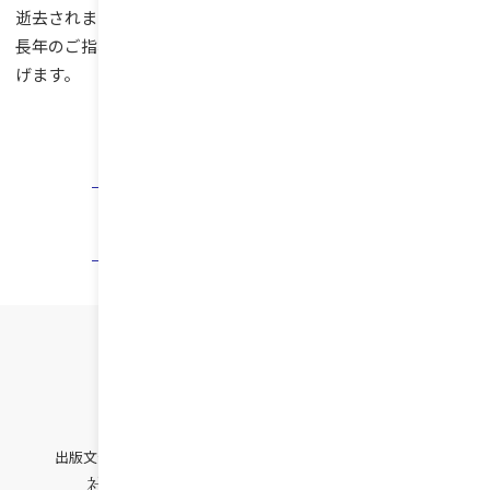
逝去されました。
長年のご指導に深甚なる感謝の気持ちを込めて、哀悼の誠を捧
げます。
ニュース一覧へ
出版文化社
関連サイト
出版文化社の社史制作
社史編纂のノウハウ集
社史の泉
社史編集室